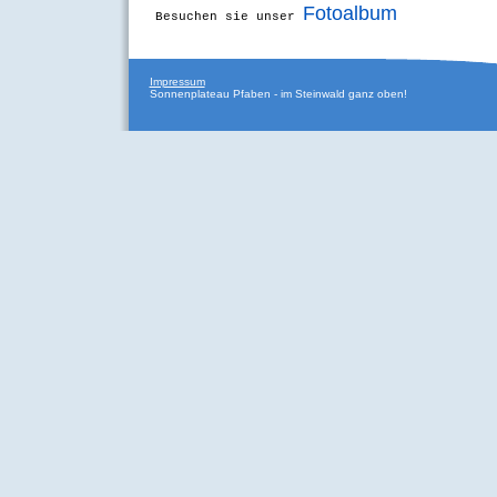
Fotoalbum
Besuchen sie unser
Impressum
Sonnenplateau Pfaben - im Steinwald ganz oben!